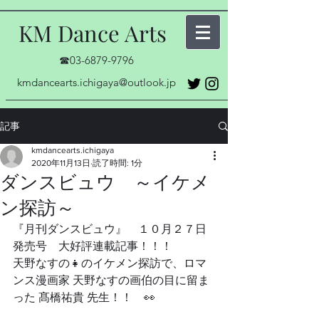
KM Dance Arts
☎03-6879-9796
kmdancearts.ichigaya@outlook.jp
記事
kmdancearts.ichigaya
2020年11月13日
読了時間: 1分
ダンスビュウ ～イケメ
ン探訪～
『月刊ダンスビュウ』　１０月２７日
発売号　大好評連載記事！！！
天野なすの👧のイケメン探訪で、ロマ
ンス漫画家 天野なすの画伯の目に留ま
った 髙橋祐貴 先生！！　👀