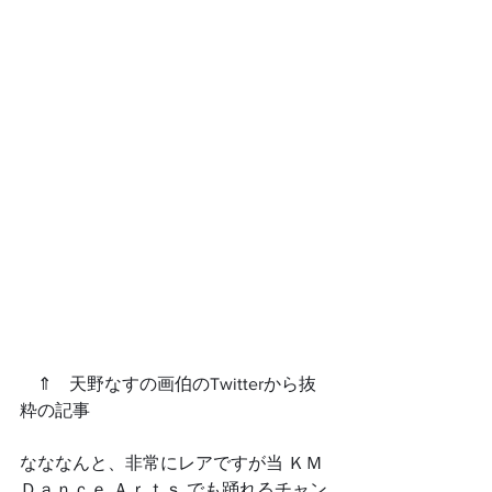
　⇑　天野なすの画伯のTwitterから抜
粋の記事
なななんと、非常にレアですが当 ＫＭ 
Ｄａｎｃｅ Ａｒｔｓ でも踊れるチャン