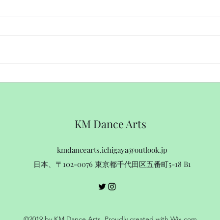
💡6月から始まりました新企
【ジ
画！
報告
KM Dance Arts
kmdancearts.ichigaya@outlook.jp
日本、〒102-0076 東京都千代田区五番町5-18 B1
©2019 by KM Dance Arts. Proudly created with Wix.com