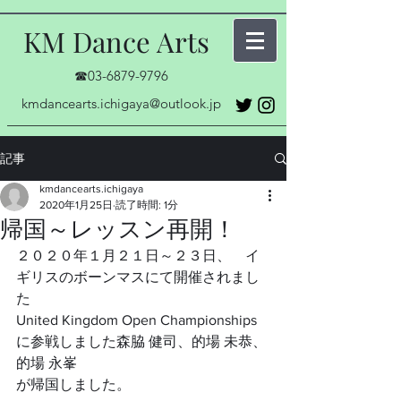
KM Dance Arts
☎03-6879-9796
kmdancearts.ichigaya@outlook.jp
記事
kmdancearts.ichigaya
2020年1月25日
読了時間: 1分
帰国～レッスン再開！
２０２０年１月２１日～２３日、　イ
ギリスのボーンマスにて開催されまし
た
United Kingdom Open Championships 
に参戦しました森脇 健司、的場 未恭、
的場 永峯
が帰国しました。