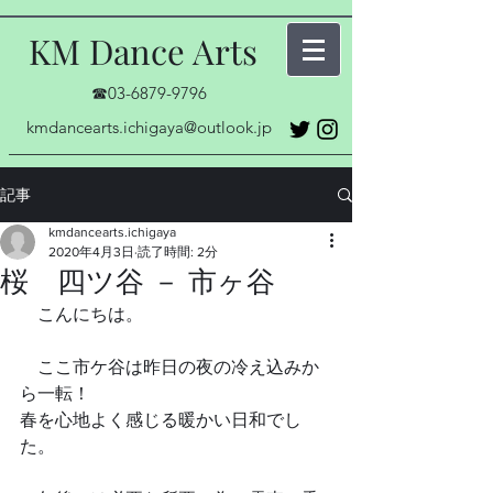
KM Dance Arts
☎03-6879-9796
kmdancearts.ichigaya@outlook.jp
記事
kmdancearts.ichigaya
2020年4月3日
読了時間: 2分
桜 四ツ谷 － 市ヶ谷
　こんにちは。
　ここ市ケ谷は昨日の夜の冷え込みか
ら一転！
春を心地よく感じる暖かい日和でし
た。