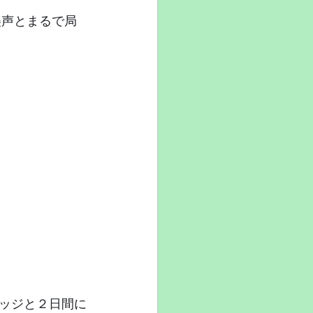
美声とまるで局
ッジと２日間に