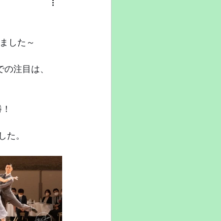
催されました～
での注目は、
勝！
ました。