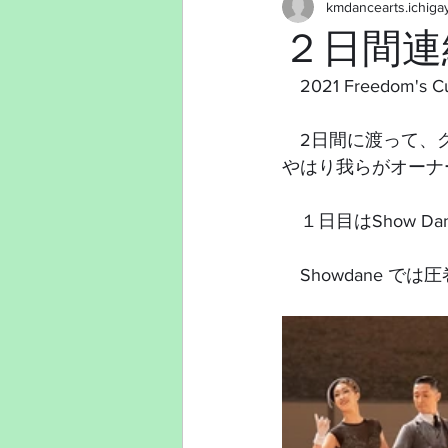
kmdancearts.ichiga
２日間連
　2021 Freedom'
　2日間に渡って、
やはり我らがオーナ
　１日目はShow Dan
　Showdane 