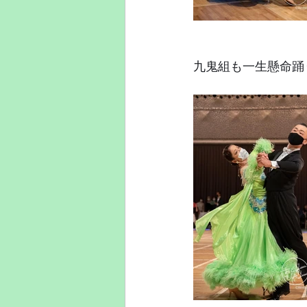
九鬼組も一生懸命踊