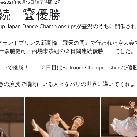
ya
2021年10月15日
読了時間: 2分
続 🏆優勝
s Cup Japan Dance Championshipsが盛況のうちに開
グランドプリンス新高輪『飛天の間』で行われた今大会
ー森脇健司・的場未恭組の２日間連続優勝！　でした。
ceで優勝！　　２日目はBallroom Championshipsで優
では圧巻の演技で場内にいる人々をパリの世界に導いてくれ