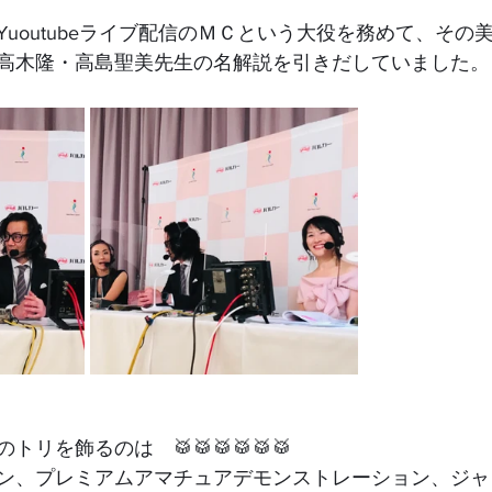
uoutubeライブ配信のＭＣという大役を務めて、その
高木隆・高島聖美先生の名解説を引きだしていました。
リを飾るのは　🥁🥁🥁🥁🥁🥁
ン、プレミアムアマチュアデモンストレーション、ジャ