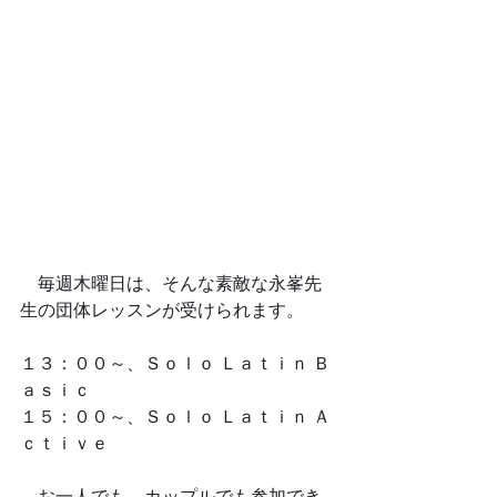
　毎週木曜日は、そんな素敵な永峯先
生の団体レッスンが受けられます。
１３：００～、Ｓｏｌｏ Ｌａｔｉｎ Ｂ
ａｓｉｃ
１５：００～、Ｓｏｌｏ Ｌａｔｉｎ Ａ
ｃｔｉｖｅ
　お一人でも、カップルでも参加でき