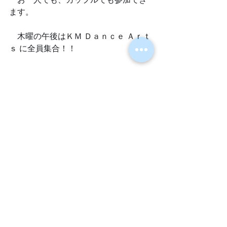
ます。
　木曜の午後はＫＭ Ｄａｎｃｅ Ａｒｔ
ｓ に全員集合！！
すべて表示
最新記事