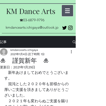
KM Dance Arts
☎03-6879-9796
kmdancearts.ichigaya@outlook.jp
記事
kmdancearts.ichigaya
2021年1月4日
読了時間: 1分
🎍 謹賀新年 🎍
更新日：
2021年1月29日
　新年あけましておめでとうございま
す。
　混沌とした２０２０年も皆様からの
厚いご支援を頂きましてありがとうご
ざいました。
　２０２１年も変わらぬご支援を賜り