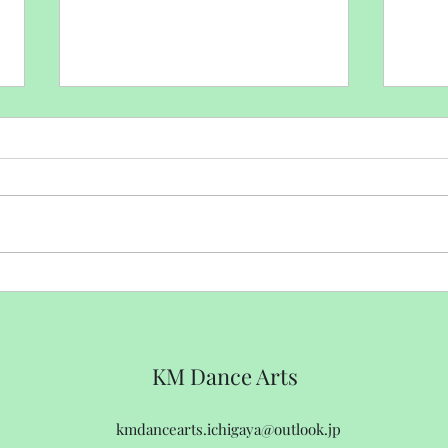
💡6月から始まりました新企
【ジ
画！
報告
KM Dance Arts
kmdancearts.ichigaya@outlook.jp