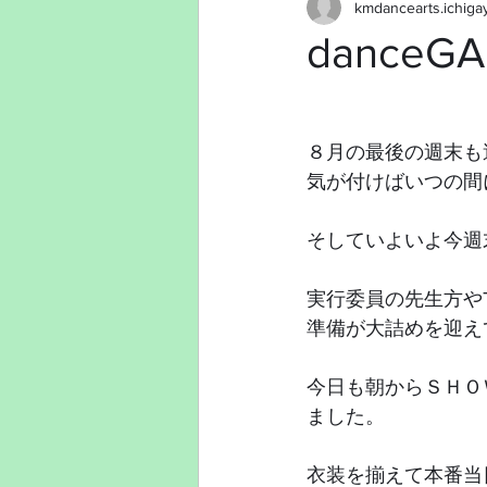
kmdancearts.ichiga
danceG
８月の最後の週末も
気が付けばいつの間
そしていよいよ今週末は
実行委員の先生方や
準備が大詰めを迎え
今日も朝からＳＨＯ
ました。
衣装を揃えて本番当