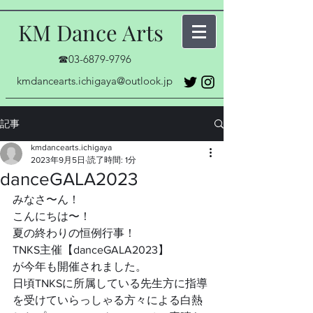
KM Dance Arts
☎03-6879-9796
kmdancearts.ichigaya@outlook.jp
記事
kmdancearts.ichigaya
2023年9月5日
読了時間: 1分
danceGALA2023
みなさ〜ん！
こんにちは〜！
夏の終わりの恒例行事！
TNKS主催【danceGALA2023】
が今年も開催されました。
日頃TNKSに所属している先生方に指導
を受けていらっしゃる方々による白熱